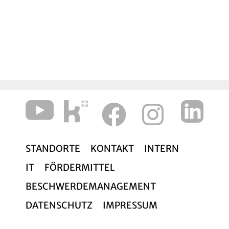
Zu Beginn dieser Woche grüße ich Sie
herzlich
Pfarrer Matthias Welsch
Vorstand Personal und Diakonie
LAFIM Diakonie
STANDORTE
KONTAKT
INTERN
IT
FÖRDERMITTEL
BESCHWERDEMANAGEMENT
DATENSCHUTZ
IMPRESSUM