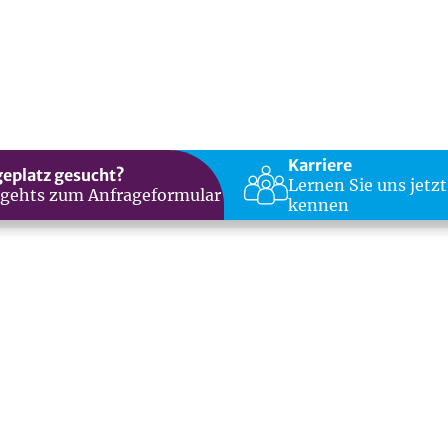
Karriere
geplatz gesucht?
Lernen Sie uns jetzt
 gehts zum Anfrageformular
kennen
chen, die sich schon wochenlang vorher bereit machen au
eln, denn schließlich sollen doch ein paar Pfunde runt
uch sein zu fasten und irgendwie gehört es ja schon zu
nd Fastenanleitungen sowie kalorienarmen Rezepten, die 
Kaffee, Alkohol und Co. Auch hier unterstützen die Med
ichten oder sich einzuschränken?