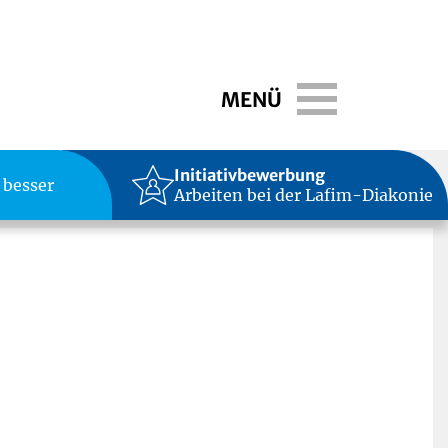
Toggle navigati
MENÜ
Initiativbewerbung
 besser
Arbeiten bei der Lafim-Diakonie
f die „schlimme“ Zeit des Verzichtens.
er, damit man sich im Sommer wieder am Strand in der
m guten Ton und ist angesagter denn je. Die Medien
man unbedingt braucht, um durch die Fastenzeit zu
ien den Fastenden mit motivierenden Texten, um diese