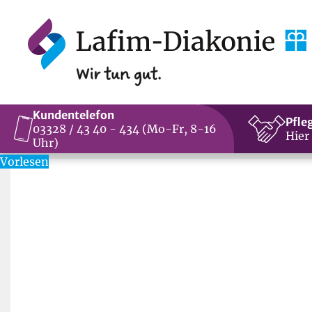
Kundentelefon
Pfle
03328 / 43 40 - 434 (Mo-Fr, 8-16
Hier
Uhr)
Vorlesen
In dieser Woche beginnt die Fastenzeit. Es gibt Mens
Einige entscheiden sich für das Fasten von Lebensmitt
neusten Bademode sehen lassen kann. Gesund soll es a
sind jetzt zur Fastenzeit besonders voll mit Diät- u
kommen.
Andere verzichten auf Genussmittel wie Süßigkeiten, 
Zeit tapfer durchzustehen.
Aber ist es denn wirklich so schwer auf etwas zu verz