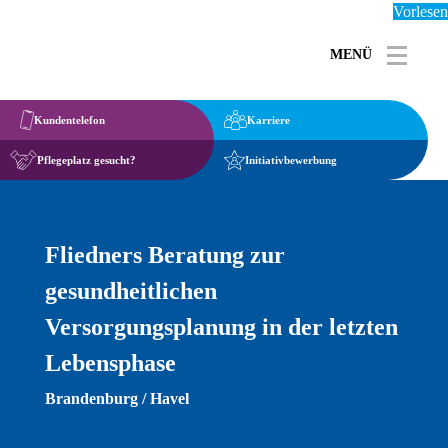
Vorlesen
MENÜ
Toggle 
Kundentelefon
Karriere
Pflegeplatz gesucht?
Initiativbewerbung
Fliedners Beratung zur
gesundheitlichen
Versorgungsplanung in der letzten
Lebensphase
Brandenburg / Havel