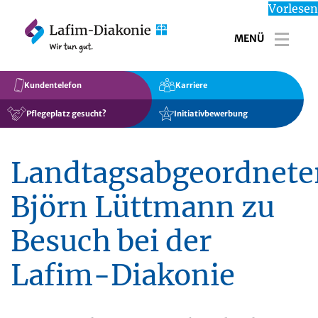
Vorlesen
MENÜ
Toggl
Kundentelefon
Karriere
Pflegeplatz gesucht?
Initiativbewerbung
Landtagsabgeordnete
Björn Lüttmann zu
Besuch bei der
Lafim-Diakonie