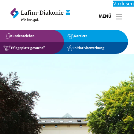
Vorlesen
MENÜ
Toggl
Kundentelefon
Karriere
Pflegeplatz gesucht?
Initiativbewerbung