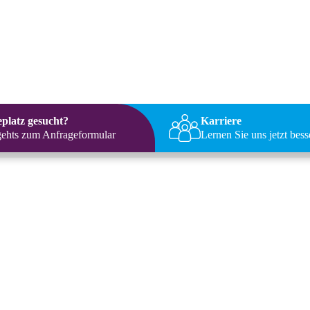
eplatz gesucht?
Karriere
gehts zum Anfrageformular
Lernen Sie uns jetzt bes
 Ostern. Die frohe Botschaft ist verkündigt und will sich in unsere
Findige Pfarrer haben sich deshalb irgendwann im Mittelalter den Brauc
ete aber zeitweise so aus, weil mancher Pfarrer sehr schlüpfrige Witze 
de dazu und diese Woche soll uns ein Lachen ins Gesicht zaubern, ins
 ist ein verlorener Tag. “Das könnte ein Motto für diese Zeit nach Ost
vor Ostern dann hilft vielleicht noch ein weiterer Gedanke, den Maxim
nen einzigen Tropfen vom lebendigen Wasser des Lachens hineingießen