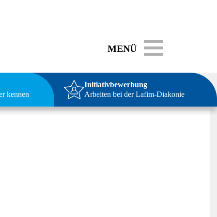
Toggle navigation
MENÜ
Initiativbewerbung
ser kennen
Arbeiten bei der Lafim-Diakonie
m Leben ausbreiten gemeinsam mit dem Erblühen der Natur im
h des Osterlachens ausgedacht. Pfarrer erzählen in der Osterpredigt
von der Kanzel erzählte, dass der Brauch zeitweise von den
ofern bringt Ostern uns die Weisheit des alten Clowns Charlie
ern sein.
 Gorki zu Anatoli Durow sagt: „Dass wir Zauberer sein können, die
 und diesen Brunnen dadurch zum Kraft und Leben spendenden