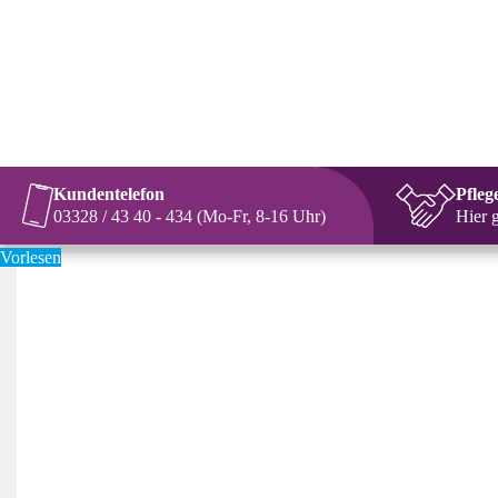
Kundentelefon
Pfleg
03328 / 43 40 - 434 (Mo-Fr, 8-16 Uhr)
Hier 
Vorlesen
Das Wochenlied besingt den besonderen Charakter dieser Woche nach
Frühling. Fröhlichkeit ist angesagt. Aber wie kann man die machen? 
einen Witz. Ziel ist es die Gemeinde zum Lachen zu bringen. Das art
Kirchenoberen verboten wurde. Aber dennoch, lachen gehört zur Freu
Chaplin ins Bewusstsein, der einmal gesagt hat: „Ein Tag ohne Lachen
Und wenn die Welt in dieser Woche sich immer noch so anfühlt wie 
in den vergifteten Brunnen der Traurigkeit einen Tropfen, nur ei
[1]
Heilquell machen können“