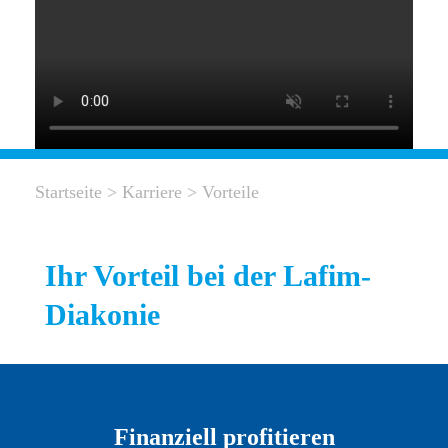
Startseite
>
Karriere
>
Vorteile
Ihr Vorteil bei der Lafim-
Diakonie
Finanziell profitieren