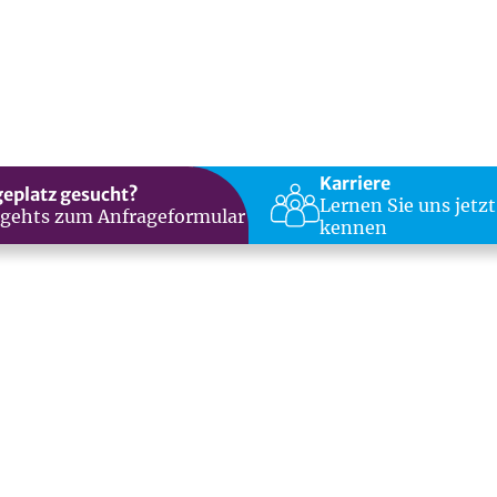
Karriere
geplatz gesucht?
Lernen Sie uns jetzt
 gehts zum Anfrageformular
kennen
chen den Jahren“. Damit wird die Zeit zwischen Weihnac
s alte Jahr noch am 24. Dezember abschloss.
ich nachklingen haben und noch nicht in der Silvesterv
hte ich Ihnen einen Film empfehlen, der mich beim zwei
rzählt fiktiv von der Entstehung des Weihnachtsorator
stöße zum Weiterdenken. Zwei möchte ich mit Ihnen hier 