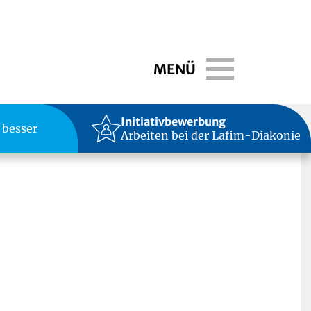
Toggle navigati
MENÜ
Initiativbewerbung
 besser
Arbeiten bei der Lafim-Diakonie
hten und Neujahr bezeichnet. Eine nicht mehr ganz
orbereitung stehen – also etwas Zeit haben und nicht
ten Sehen noch mehr berührt hat als beim ersten
iums von Johann Sebastian Bach in den Tagen vor
teilen: