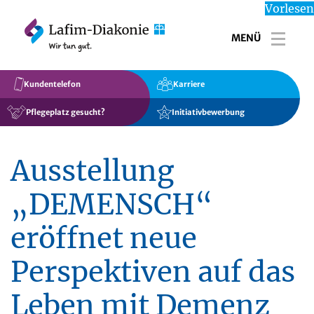
Vorlesen
MENÜ
Toggl
Kundentelefon
Karriere
Pflegeplatz gesucht?
Initiativbewerbung
Ausstellung
„DEMENSCH“
eröffnet neue
Perspektiven auf das
Leben mit Demenz