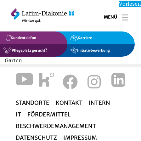
Vorlesen
MENÜ
Toggl
Kundentelefon
Karriere
Pflegeplatz gesucht?
Initiativbewerbung
Garten
STANDORTE
KONTAKT
INTERN
IT
FÖRDERMITTEL
BESCHWERDEMANAGEMENT
DATENSCHUTZ
IMPRESSUM