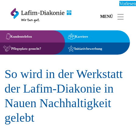
Vorlesen
MENÜ
Toggle 
Kundentelefon
Karriere
Pflegeplatz gesucht?
Initiativbewerbung
So wird in der Werkstatt
der Lafim-Diakonie in
Nauen Nachhaltigkeit
gelebt