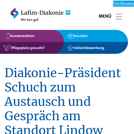
Vorlesen
MENÜ
Toggl
Kundentelefon
Karriere
Pflegeplatz gesucht?
Initiativbewerbung
Diakonie-Präsident
Schuch zum
Austausch und
Gespräch am
Standort Lindow