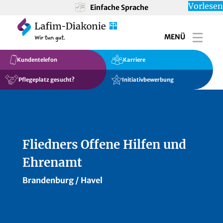
Vorlesen
Einfache Sprache
MENÜ
Toggl
Kundentelefon
Karriere
Pflegeplatz gesucht?
Initiativbewerbung
Fliedners Offene Hilfen und
Ehrenamt
Brandenburg / Havel