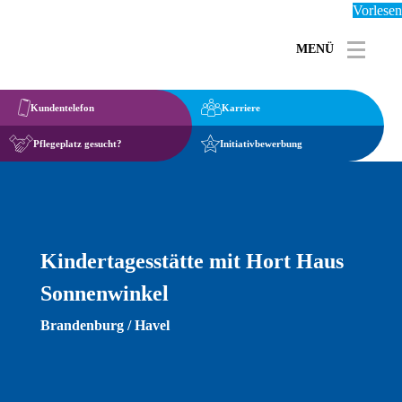
Vorlesen
MENÜ
Toggle 
Kundentelefon
Karriere
Pflegeplatz gesucht?
Initiativbewerbung
Kindertagesstätte mit Hort Haus
Sonnenwinkel
Brandenburg / Havel