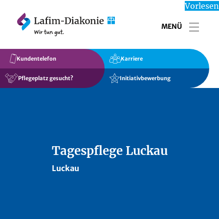
Vorlesen
MENÜ
Toggl
Kundentelefon
Karriere
Pflegeplatz gesucht?
Initiativbewerbung
Tagespflege Luckau
Luckau