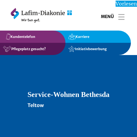
Vorlesen
MENÜ
Toggl
Kundentelefon
Karriere
Pflegeplatz gesucht?
Initiativbewerbung
Service-Wohnen Bethesda
Teltow