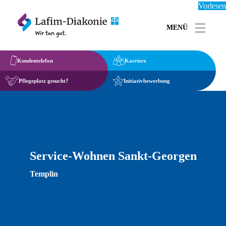
Vorlesen
MENÜ
Toggle 
Kundentelefon
Karriere
Pflegeplatz gesucht?
Initiativbewerbung
Service-Wohnen Sankt-Georgen
Templin