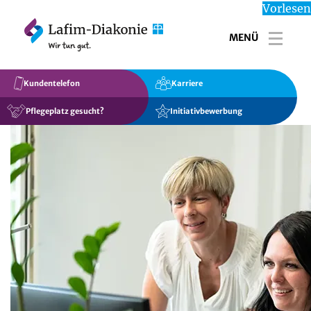
Vorlesen
MENÜ
Toggl
Kundentelefon
Karriere
Pflegeplatz gesucht?
Initiativbewerbung