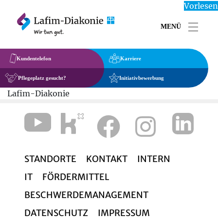
Vorlesen
MENÜ
Toggl
Kundentelefon
Karriere
Pflegeplatz gesucht?
Initiativbewerbung
Lafim-Diakonie
STANDORTE
KONTAKT
INTERN
IT
FÖRDERMITTEL
BESCHWERDEMANAGEMENT
DATENSCHUTZ
IMPRESSUM