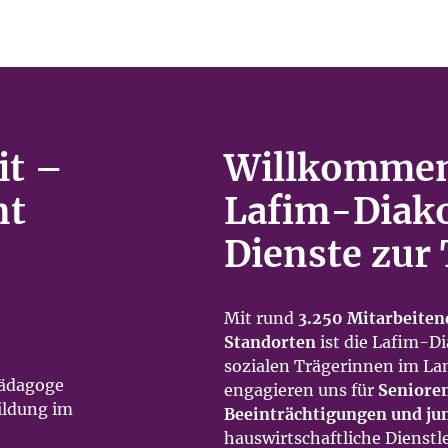
it –
Willkommen
nt
Lafim-Diak
Dienste zur 
Mit rund
3.250 Mitarbeite
Standorten
ist die Lafim-Di
sozialen Trägerinnen im La
pädagoge
engagieren uns für
Seniore
ildung im
Beeinträchtigungen und j
hauswirtschaftliche Dienstl