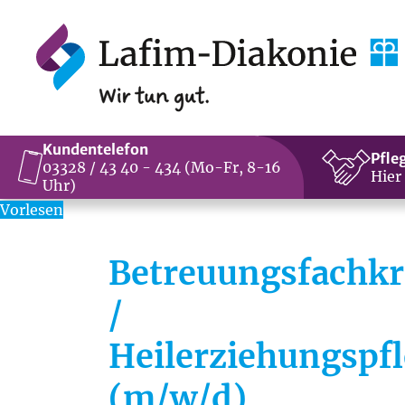
Kundentelefon
Pfle
03328 / 43 40 - 434 (Mo-Fr, 8-16
Hier
Uhr)
Vorlesen
Betreuungsfachkr
/
Heilerziehungspfl
(m/w/d)