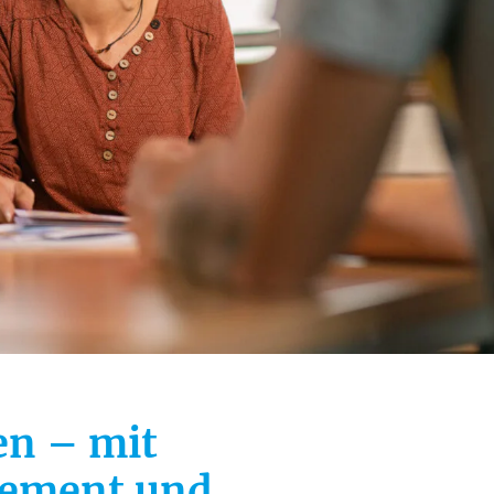
en – mit
gement und