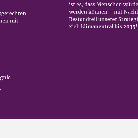
ist es, dass Menschen würde
werden können – mit Nachha
fsgerechten
Bestandteil unserer Strategi
hen mit
Ziel:
klimaneutral bis 2035
!
t
ugnis
n