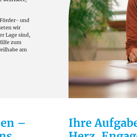
 Förder- und
eten wir
er Lage sind,
Hilfe zum
Teilhabe am
nen –
Ihre Aufgab
uns
Herz, Enga