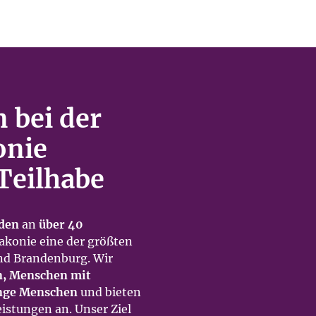
 bei der
onie
Teilhabe
nden
an
über 40
akonie eine der größten
nd Brandenburg. Wir
n, Menschen mit
unge Menschen
und bieten
eistungen an. Unser Ziel