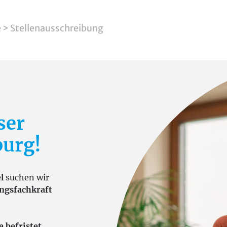
e
>
Stellenausschreibung
ser
urg!
l
suchen wir
ngsfachkraft
e befristet
,