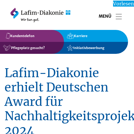
Vorlesen
MENÜ
Toggl
Kundentelefon
Karriere
Pflegeplatz gesucht?
Initiativbewerbung
Lafim-Diakonie
erhielt Deutschen
Award für
Nachhaltigkeitsprojek
2024