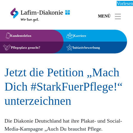
Vorlesen
MENÜ
Toggle 
Kundentelefon
Karriere
Pflegeplatz gesucht?
Initiativbewerbung
Jetzt die Petition „Mach
Dich #StarkFuerPflege!“
unterzeichnen
Die Diakonie Deutschland hat ihre Plakat- und Social-
Media-Kampagne „Auch Du brauchst Pflege.