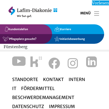
Vorlesen
MENÜ
Toggl
Kundentelefon
Karriere
Pflegeplatz gesucht?
Initiativbewerbung
Fürstenberg
STANDORTE
KONTAKT
INTERN
IT
FÖRDERMITTEL
BESCHWERDEMANAGEMENT
DATENSCHUTZ
IMPRESSUM