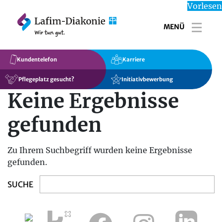
Vorlesen
MENÜ
Toggl
Kundentelefon
Karriere
Pflegeplatz gesucht?
Initiativbewerbung
Keine Ergebnisse
gefunden
Zu Ihrem Suchbegriff wurden keine Ergebnisse
gefunden.
Search
for: