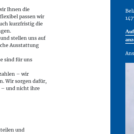
ir Ihnen die
Bel
flexibel passen wir
147
ch kurzfristig die
ngen.
Auf
und stellen uns auf
anz
ische Ausstattung
Ans
e sind für uns
zahlen – wir
n. Wir sorgen dafür,
– und nicht ihre
teilen und