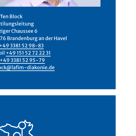
ffen Block
tilungsleitung
ziger Chaussee 6
76 Brandenburg an der Havel
+49 3381 52 98-83
il
+49 151 52 72 22 31
+49 3381 52 95-79
ock@lafim-diakonie.de