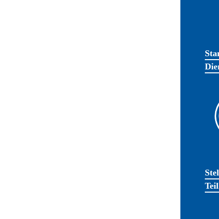
Sta
Die
Ste
Tei