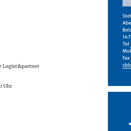
Ste
Abe
Bel
147
Tel
Mob
Fax
sbl
 Logistikpartner
0 Uhr