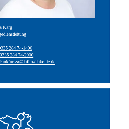
ta Karg
gedienstleitung
0335 284 74-1400
0335 284 74-2900
frankfurt-sr@lafim-diakonie.de