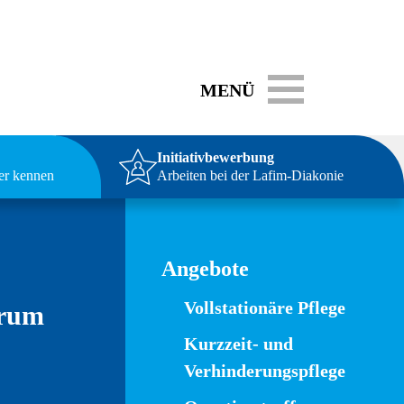
Toggle navigation
MENÜ
Initiativbewerbung
ser kennen
Arbeiten bei der Lafim-Diakonie
Angebote
Vollstationäre Pflege
trum
Kurzzeit- und
Verhinderungspflege