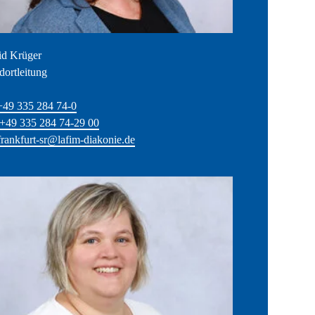
id Krüger
dortleitung
+49 335 284 74-0
+49 335 284 74-29 00
frankfurt-sr@lafim-diakonie.de