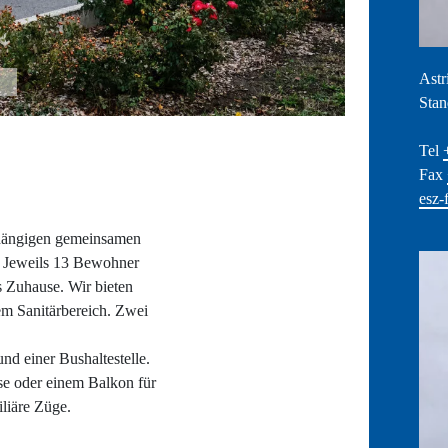
Astr
Stan
Tel
Fax
esz-
hängigen gemeinsamen
t. Jeweils 13 Bewohner
s Zuhause. Wir bieten
m Sanitärbereich. Zwei
nd einer Bushaltestelle.
se oder einem Balkon für
liäre Züge.