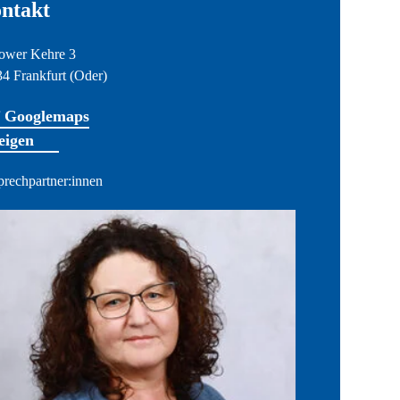
ntakt
ower Kehre 3
4 Frankfurt (Oder)
 Googlemaps
eigen
rechpartner:innen