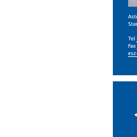
Ast
Sta
Tel
Fax
esz