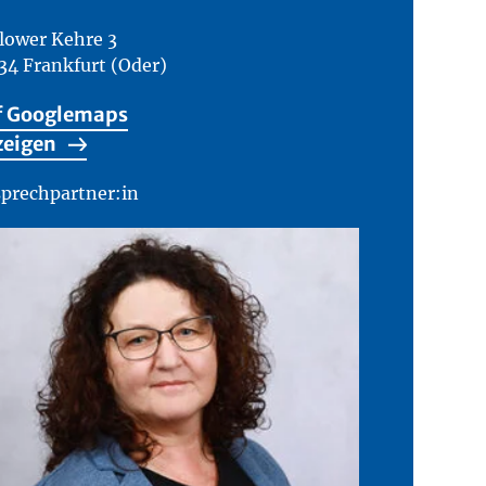
lower Kehre 3
34 Frankfurt (Oder)
f Googlemaps
zeigen
prechpartner:in