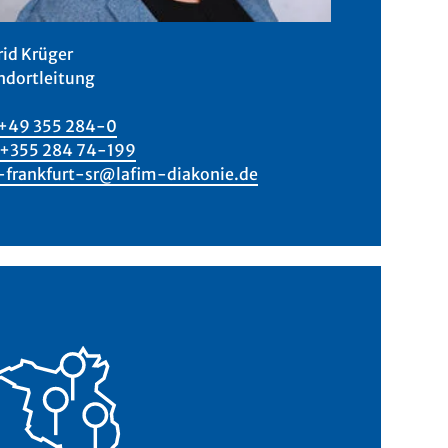
rid Krüger
ndortleitung
+49 355 284-0
+355 284 74-199
-frankfurt-sr@lafim-diakonie.de