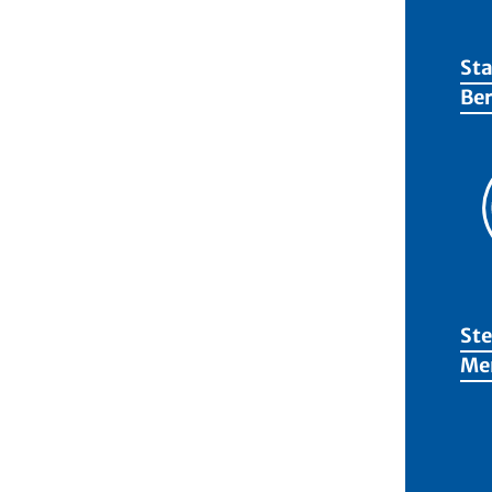
Sta
Ber
Ste
Me