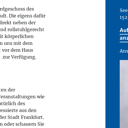
Erdgeschoss des
See
dt. Die eigens dafür
152
irekt neben der
und rollstuhlgerecht
Au
t körperlichen
an
en uns mit dem
t vor dem Haus
Ans
e zur Verfügung.
ten der
eranstaltungen wie
türlich des
essierte aus den
r Stadt Frankfurt.
an oder schauern Sie