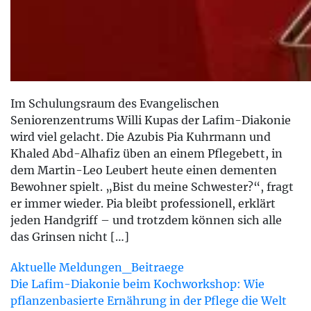
Im Schulungsraum des Evangelischen
Seniorenzentrums Willi Kupas der Lafim-Diakonie
wird viel gelacht. Die Azubis Pia Kuhrmann und
Khaled Abd-Alhafiz üben an einem Pflegebett, in
dem Martin-Leo Leubert heute einen dementen
Bewohner spielt. „Bist du meine Schwester?“, fragt
er immer wieder. Pia bleibt professionell, erklärt
jeden Handgriff – und trotzdem können sich alle
das Grinsen nicht […]
Aktuelle Meldungen_Beitraege
Die Lafim-Diakonie beim Kochworkshop: Wie
pflanzenbasierte Ernährung in der Pflege die Welt