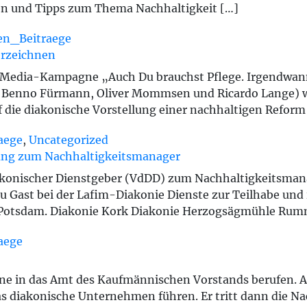
nen und Tipps zum Thema Nachhaltigkeit […]
en_Beitraege
erzeichnen
l-Media-Kampagne „Auch Du brauchst Pflege. Irgendwann
 Benno Fürmann, Oliver Mommsen und Ricardo Lange) we
f die diakonische Vorstellung einer nachhaltigen Refor
aege
,
Uncategorized
ung zum Nachhaltigkeitsmanager
onischer Dienstgeber (VdDD) zum Nachhaltigkeitsmana
u Gast bei der Lafim-Diakonie Dienste zur Teilhabe und 
n Potsdam. Diakonie Kork Diakonie Herzogsägmühle Rum
aege
ine in das Amt des Kaufmännischen Vorstands berufen. A
das diakonische Unternehmen führen. Er tritt dann die N