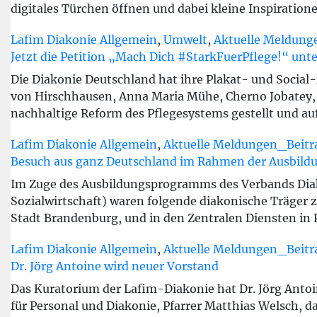
digitales Türchen öffnen und dabei kleine Inspiratio
Lafim Diakonie Allgemein
,
Umwelt
,
Aktuelle Meldung
Jetzt die Petition „Mach Dich #StarkFuerPflege!“ unt
Die Diakonie Deutschland hat ihre Plakat- und Socia
von Hirschhausen, Anna Maria Mühe, Cherno Jobatey,
nachhaltige Reform des Pflegesystems gestellt und au
Lafim Diakonie Allgemein
,
Aktuelle Meldungen_Beitr
Besuch aus ganz Deutschland im Rahmen der Ausbild
Im Zuge des Ausbildungsprogramms des Verbands Diak
Sozialwirtschaft) waren folgende diakonische Träger z
Stadt Brandenburg, und in den Zentralen Diensten i
Lafim Diakonie Allgemein
,
Aktuelle Meldungen_Beitr
Dr. Jörg Antoine wird neuer Vorstand
Das Kuratorium der Lafim-Diakonie hat Dr. Jörg Anto
für Personal und Diakonie, Pfarrer Matthias Welsch, 