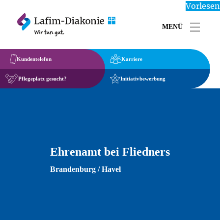
Vorlesen
MENÜ
Toggl
Kundentelefon
Karriere
Pflegeplatz gesucht?
Initiativbewerbung
Ehrenamt bei Fliedners
Brandenburg / Havel