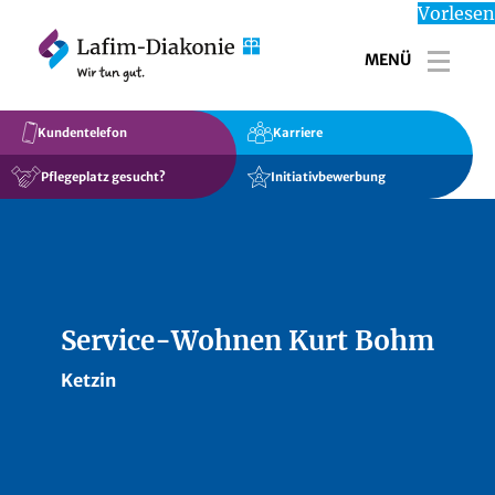
Vorlesen
MENÜ
Toggl
Kundentelefon
Karriere
Pflegeplatz gesucht?
Initiativbewerbung
Service-Wohnen Kurt Bohm
Ketzin