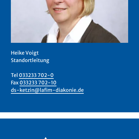
Heike Voigt
Standortleitung
Tel
033233 702-0
Fax
033233 702-10
ds-ketzin@lafim-diakonie.de