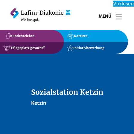
Vorlesen
MENÜ
Toggl
Kundentelefon
Karriere
Pflegeplatz gesucht?
Initiativbewerbung
Sozialstation Ketzin
Ketzin