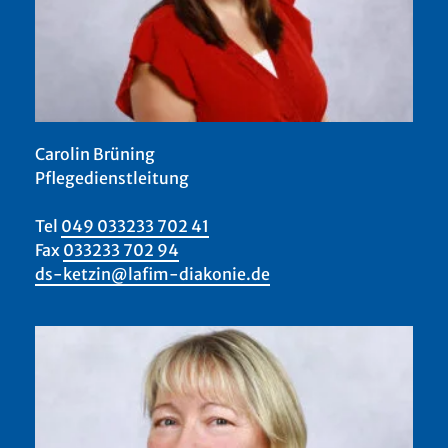
Carolin Brüning
Pflegedienstleitung
Tel
049 033233 702 41
Fax
033233 702 94
ds-ketzin@lafim-diakonie.de