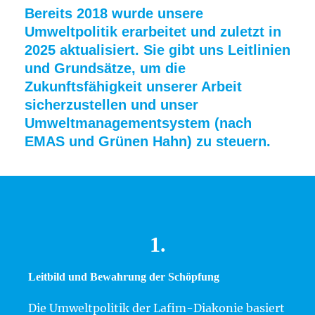
Bereits 2018 wurde unsere
Umweltpolitik erarbeitet und zuletzt in
Mitarbeiterorientierung
2025 aktualisiert. Sie gibt uns Leitlinien
Wir planen und gestalten die Arbeit unter den
und Grundsätze, um die
gegebenen Bedingungen so, dass das dauerhaft
Zukunftsfähigkeit unserer Arbeit
Leistbare der Mitarbeitenden im Mittelpunkt
sicherzustellen und unser
steht und die physische und psychische
Umweltmanagementsystem (nach
Leistungsfähigkeit erhalten bleibt. Wir fördern
EMAS und Grünen Hahn) zu steuern.
die Beteiligung und Mitgestaltung der
Mitarbeitenden in allen
Unternehmensprozessen.
Gewinnbringende Partnerschaften und
Lieferantenbeziehungen
1.
Wir arbeiten mit internen und externen
Partnern sowie Lieferanten wertschätzend zum
Leitbild und Bewahrung der Schöpfung
beiderseitigen Nutzen zusammen und
unterstützen einander mit Erfahrung und
Die Umweltpolitik der Lafim-Diakonie basiert