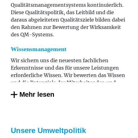
Qualitätsmanagementsystems kontinuierlich.
Mitarbeiterentwicklungsgespräche durch, um
Diese Qualitätspolitik, das Leitbild und die
Mitarbeitende gezielt zu fördern.
daraus abgeleiteten Qualitätsziele bilden dabei
Wir fördern kompetente und
den Rahmen zur Bewertung der Wirksamkeit
leistungsorientierte Mitarbeitende individuell,
des QM-Systems.
um aus den eigenen Reihen Fach- und
Führungskräfte zu gewinnen.
Wissensmanagement
Wir sichern uns die neuesten fachlichen
Erkenntnisse und das für unsere Leistungen
erforderliche Wissen. Wir bewerten das Wissen
und die Potenziale der Mitarbeitenden und
fördern durch gezielte Bildung und Beteiligung
Mehr lesen
ihre Entwicklung.
Innovation
Aus dem Verständnis der Bedürfnisse unserer
Unsere Umweltpolitik
Interessengruppen entwickeln wir neue,
innovative Produkte, Angebote und Verfahren.