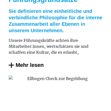
Sie definieren eine einheitliche und
verbindliche Philosophie für die interne
Zusammenarbeit aller Ebenen in
unserem Unternehmen.​
Unsere Führungskräfte achten ihre
Mitarbeiter:innen, wertschätzen sie und
schaffen eine Kultur, die es erlaubt,
wechselseitig nützliche Ziele für die Lafim-
Diakonie und die begleiteten Menschen zu
Mehr lesen
erreichen.
Mit den Grundsätzen erhalten unsere
Führungskräfte einen Handlungsrahmen, der
Transparenz über die Anforderungen und
Erwartungen an die Führungsrolle schafft.
Führen durch Vorbild