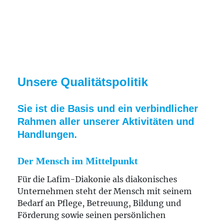
Wir planen die Ergebnisse der Arbeit und
vereinbaren mit den Mitarbeitenden
quantitative und qualitative Ziele.
Wir messen die Qualität der Arbeit an der
Zielerreichung.
Führen durch Information und
Unsere Qualitätspolitik
Kommunikation
Wir begründen das, was wir fordern,
Sie ist die Basis und ein verbindlicher
nachvollziehbar.
Rahmen aller unserer Aktivitäten und
Wir informieren umfassend und zeitnah über
Handlungen.
Ziele, Pläne und relevante Daten.
Führen durch Beteiligung der
Der Mensch im Mittelpunkt
Mitarbeitenden
Für die Lafim-Diakonie als diakonisches
Wir nutzen das Fach- und Erfahrungswissen
Unternehmen steht der Mensch mit seinem
der Mitarbeitenden und fördern deren
Bedarf an Pflege, Betreuung, Bildung und
Innovationskraft durch Wissens- und
Förderung sowie seinen persönlichen
Erfahrungsaustausch.