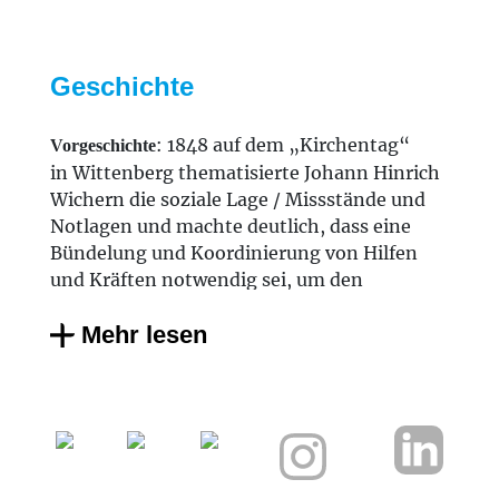
Geschichte
: 1848 auf dem „Kirchentag“
Vorgeschichte
in Wittenberg thematisierte Johann Hinrich
Wichern die soziale Lage / Missstände und
Notlagen und machte deutlich, dass eine
Bündelung und Koordinierung von Hilfen
und Kräften notwendig sei, um den
Menschen zu helfen.
Mehr lesen
Daraus folgte am 9.1.1848 die Gründung des
Provinzialausschusses der Inneren Mission
der Deutschen Evangelischen Kirche. Nach
diesem deutschlandweiten
Zusammenschluss bildeten sich in Provinzen
und Landschaften auch regionale Verbünde
oder Vereine.