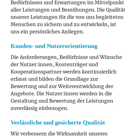
Bedürfnissen und Erwartungen im Mittelpunkt
Wir fordern und entwickeln die
aller Leistungen und Bemühungen. Die Qualität
Zusammenarbeit nach innen sowie nach außen
unserer Leistungen für die von uns begleiteten
und fördern Teambildung und
Menschen zu sichern und zu entwickeln, ist
Eigenverantwortung.
uns ein persönliches Anliegen.
Führen durch Delegation von Aufgaben und
Verantwortung
Kunden- und Nutzerorientierung
Wir übertragen Aufgaben, Verantwortung und
Die Anforderungen, Bedürfnisse und Wünsche
Kompetenzen, um nötige
der Nutzer:innen, Kostenträger und
Handlungsspielräume zu schaffen.
Kooperationspartner werden kontinuierlich
Wir fördern und fordern Eigeninitiative,
erfasst und bilden die Grundlage zur
unternehmerisches Denken und Handeln der
Bewertung und zur Weiterentwicklung der
Mitarbeitenden.
Angebote. Die Nutzer:innen werden in die
Führen durch Förderung und
Gestaltung und Bewertung der Leistungen
zuverlässig einbezogen.
Weiterentwicklung
Wir bieten Aus- und Weiterbildung an und
Verlässliche und gesicherte Qualität
organisieren regelmäßige Fortbildungen.
Wir verbessern die Wirksamkeit unseres
Wir führen jährliche